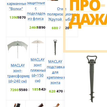
защитные
карманные
с
Очки
"Волки"
подкладом
поляризационные
1390
1070
из флиса
?Крутой рыбак?
2460
1890
680
520
MACLAY
MACLAY
зонт
MACLAY
подставка
пляжный
зонт-
для
(d=150
трансформер
крепления
см)
(d=240 см)
зонта
1850
1420
7260
5580
620
470