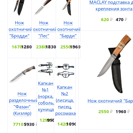
MACLAY подставка 
крепления зонта
620
470
Нож
Нож
Нож
охотничий
охотничий
охотничий
"Бродди"
"Лес"
"Барди"
1670
1280
2380
1830
2550
1960
Капкан
Капкан
№1
№2
Нож
(норка,
(лисица,
разделочный
Нож охотничий "Бар
соболь,
писец,
"Фазан"
куница)
2550
1960
росомаха)
(Кизляр)
1290
990
1420
1090
7710
5930