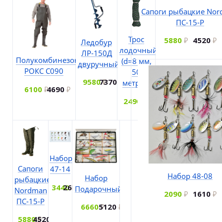
Сапоги рыбацкие No
ПС-15-Р
Трос
5880
4520
Ледобур
лодочный
ЛР-150Д
Полукомбинезон
(d=8 мм,
двуручный
РОКС С090
50
9580
7370
метров)
6100
4690
2490
1920
Набор
Сапоги
47-14
Набор 48-08
Набор
рыбацкие
3440
2650
Подарочный
Nordman
2090
1610
ПС-15-Р
6660
5120
5880
4520