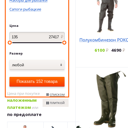
Наборы для рыбалки
Сапоги рыбацкие
Цена
Полукомбинезон РОКС
6100
4690
Размер
любой
Показать 152 товара
Цена при покупке
списком
наложенным
плиткой
платежом
или
по предоплате