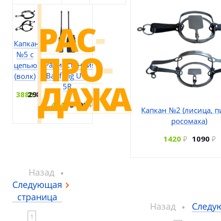
Капкан
№5 с
Радиостанция
цепью
Baofeng UV-
(волк)
5R
3880
2980
4540
3490
Капкан №2 (лисица, п
росомаха)
1420
1090
Назад
Следующая
страница
Назад
Следу
1