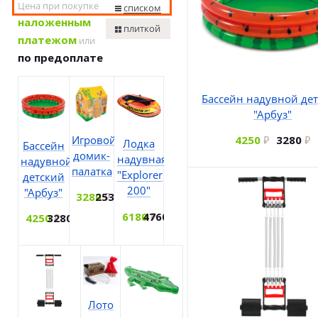
Цена при покупке
списком
наложенным
плиткой
платежом
или
по предоплате
Бассейн надувной де
"Арбуз"
Игровой
4250
3280
Лодка
Бассейн
домик-
надувная
надувной
палатка
"Explorer
детский
200"
"Арбуз"
3280
2530
6180
4760
4250
3280
Лото