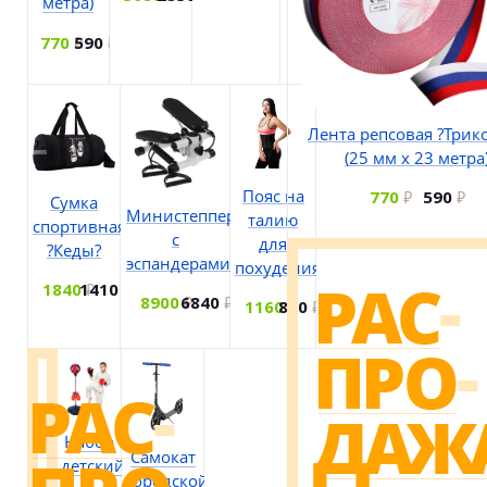
метра)
770
590
Лента репсовая ?Трик
(25 мм х 23 метра
Пояс на
770
590
Сумка
Министеппер
талию
спортивная
с
для
?Кеды?
эспандерами
похудения
1840
1410
8900
6840
1160
890
Набор
Самокат
детский
городской