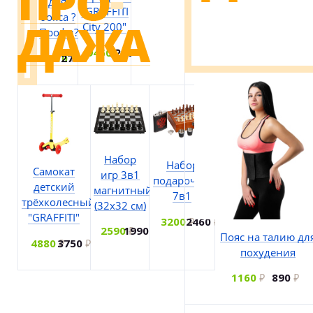
для
"GRAFFITI
бокса ?
City 200"
Профи?
9450
7250
3510
2700
Набор
Набор
Самокат
игр 3в1
подарочный
детский
магнитный
7в1
трёхколесный
(32х32 см)
"GRAFFITI"
3200
2460
2590
1990
Пояс на талию дл
4880
3750
похудения
1160
890