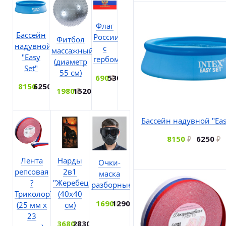
Флаг
Бассейн
России
Фитбол
надувной
с
массажный
"Easy
гербом
(диаметр
Set"
55 см)
690
530
8150
6250
1980
1520
Бассейн надувной "Eas
8150
6250
Лента
Нарды
Очки-
репсовая
2в1
маска
?
"Жеребец"
разборные
Триколор?
(40х40
1690
1290
(25 мм х
см)
23
3680
2830