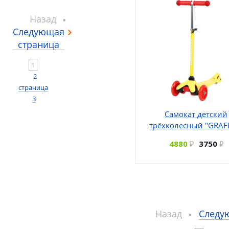
Назад
Следующая
страница
1
2
страница
3
Самокат детский
трёхколесный "GRAFF
4880
3750
Назад
Следу