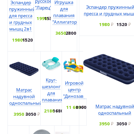
русское
Игрушка
Эспандер
Эспандер пружинный
"Ларец"
для
пружинный
пресса и грудных мыш
плавания
для пресса
1990
1530
"Аллигатор"
и грудных
1980
1520
мышц 2в1
3650
2800
1980
1520
Круг-
Игровой
шезлонг
центр
Матрас
для
"Динозавр"
надувной
плавания
односпальный
Матрас надувно
11 600
8900
2180
1680
односпальный
3950
3050
3950
3050