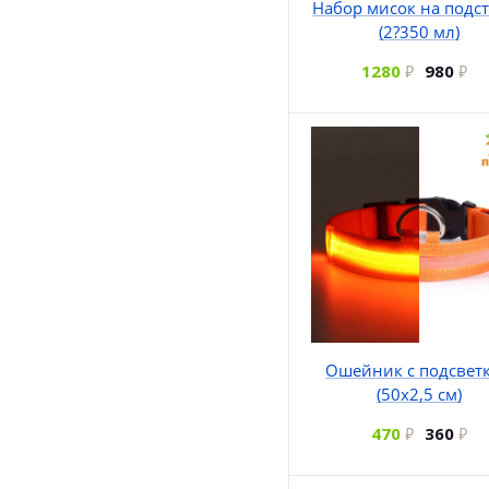
Набор мисок на подс
(2?350 мл)
1280
980
Ошейник с подсвет
(50х2,5 см)
470
360