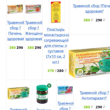
Травяной сбор ?Печ
здоровая?
380
290
Травяной
Травяной
сбор ?
сбор ?
Пластырь
Печень
Женщина
монастырский
здоровая?
здоровая?
согревающий
для спины и
380
290
380
290
суставов
(7х10 см, 2
шт.)
370
280
Травяной сбор ?
Антипаразит?
Травяной
380
290
сбор ?
Травяной