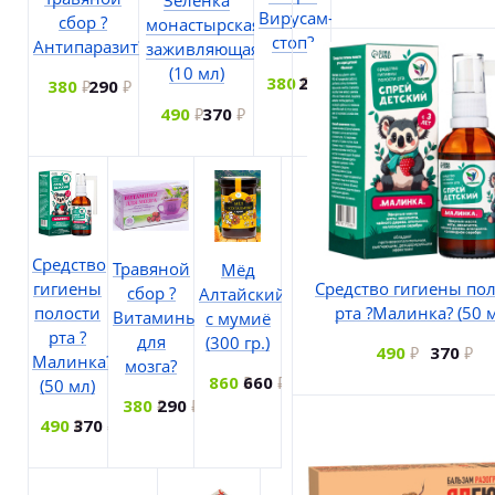
Зелёнка
Вирусам-
сбор ?
монастырская
стоп?
Антипаразит?
заживляющая
(10 мл)
380
290
380
290
490
370
Средство
Травяной
Мёд
гигиены
Средство гигиены по
сбор ?
Алтайский
полости
рта ?Малинка? (50 
Витамины
с мумиё
рта ?
для
(300 гр.)
490
370
Малинка?
мозга?
860
660
(50 мл)
380
290
490
370