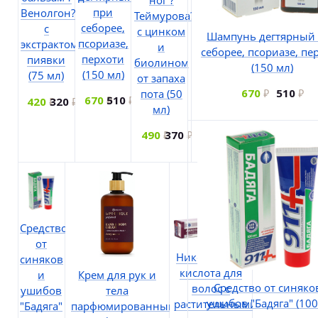
ног ?
при
Венолгон?
Теймурова?
себорее,
с
с цинком
Шампунь дегтярный
псориазе,
экстрактом
и
себорее, псориазе, пе
перхоти
пиявки
биолином
(150 мл)
(150 мл)
(75 мл)
от запаха
670
510
пота (50
670
510
420
320
мл)
490
370
Средство
от
Никотиновая
синяков
кислота для
и
Крем для рук и
Средство от синяко
волос с
ушибов
тела
ушибов "Бадяга" (100
растительными
"Бадяга"
парфюмированный