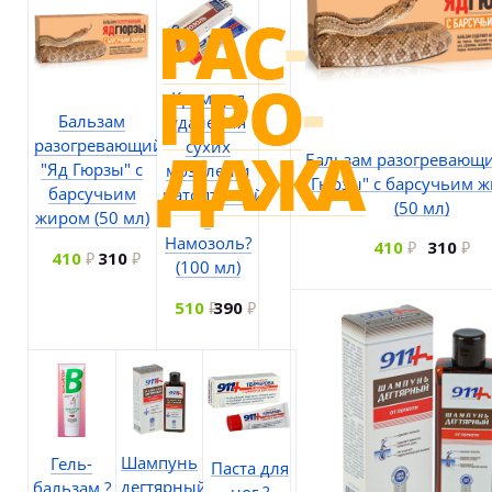
Крем для
Бальзам
удаления
разогревающий
сухих
Бальзам разогревающи
"Яд Гюрзы" с
мозолей и
Гюрзы" с барсучьим 
барсучьим
натоптышей
(50 мл)
жиром (50 мл)
?
Намозоль?
410
310
410
310
(100 мл)
510
390
Шампунь
Гель-
Паста для
дегтярный
бальзам ?