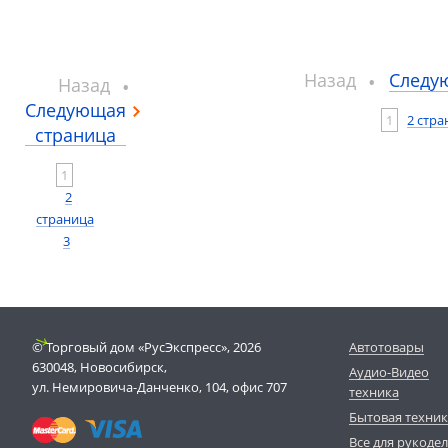
Назад
Следу
Назад
Следующая
1
2 стра
страница
1
2
страница
3
© Торговый дом «РусЭкспресс», 2026
Автотовары
630048, Новосибирск,
Аудио-Видео
ул. Немировича-Данченко, 104, офис 707
техника
Бытовая техни
Все для рукоде