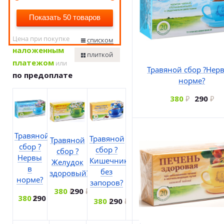
Показать 50 товаров
Цена при покупке
списком
наложенным
плиткой
платежом
или
Травяной сбор ?Нер
по предоплате
норме?
380
290
Травяной
Травяной
Травяной
сбор ?
сбор ?
сбор ?
Нервы
Кишечник
Желудок
в
без
здоровый?
норме?
запоров?
380
290
380
290
380
290