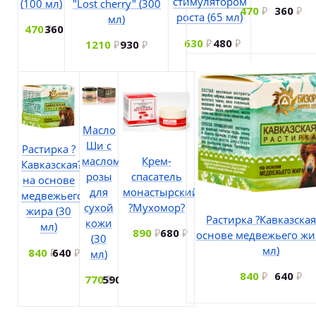
стимулятором
(100 мл)
"Lost cherry" (300
470
360
роста (65 мл)
мл)
470
360
630
480
1210
930
Масло
Ши с
Растирка ?
Крем-
маслом
Кавказская?
спасатель
розы
на основе
монастырский
для
медвежьего
?Мухомор?
сухой
жира (30
Растирка ?Кавказская
кожи
мл)
890
680
основе медвежьего жи
(30
мл)
840
640
мл)
840
640
770
590