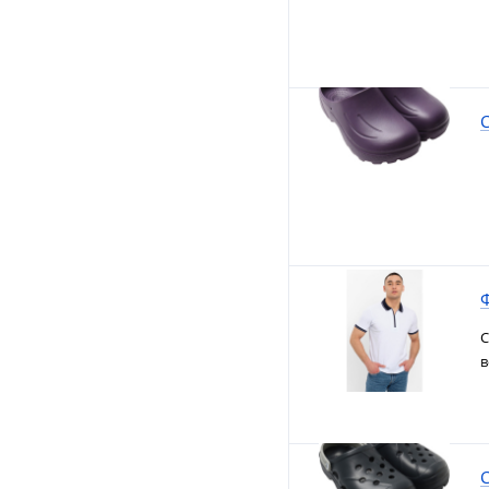
С
Ф
С
в
С