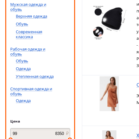
и
Мужская одежда и
обувь
п
Верхняя одежда
а
Обувь
т
у
Современная
классика
а
-
Рабочая одежда и
я
обувь
Р
Обувь
З
Одежда
Утепленная одежда
С
Спортивная одежда и
обувь
Э
Одежда
М
Цена
Х