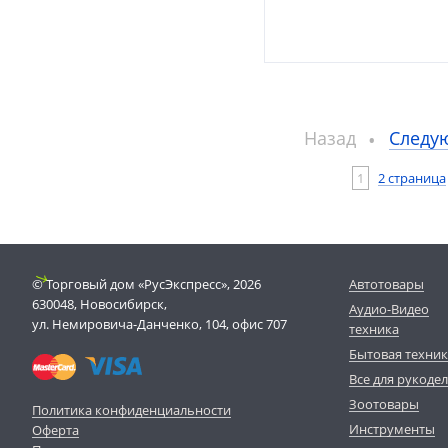
Назад
Следу
1
2 страница
© Торговый дом «РусЭкспресс», 2026
Автотовары
630048, Новосибирск,
Аудио-Видео
ул. Немировича-Данченко, 104, офис 707
техника
Бытовая техни
Все для рукоде
Зоотовары
Политика конфиденциальности
Инструменты
Оферта