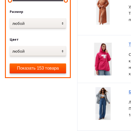
У
Размер
Т
п
любой
Цвет
Т
любой
С
к
н
Показать 153 товара
х
Л
П
1