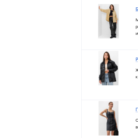
М
р
и
Р
Ж
к
П
О
в