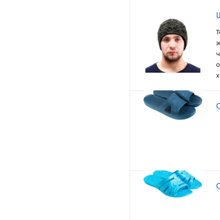
Т
э
ч
о
х
С