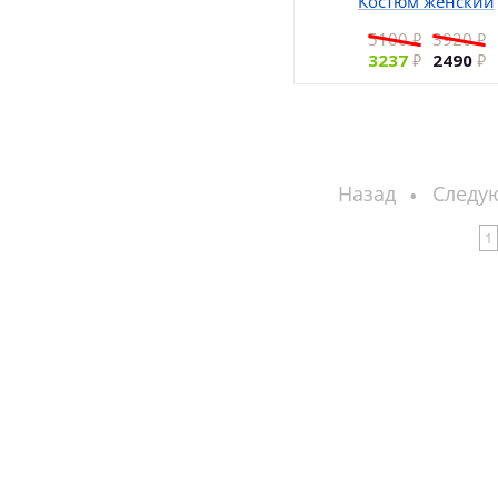
Костюм женский
5100
3920
3237
2490
Назад
Следу
1