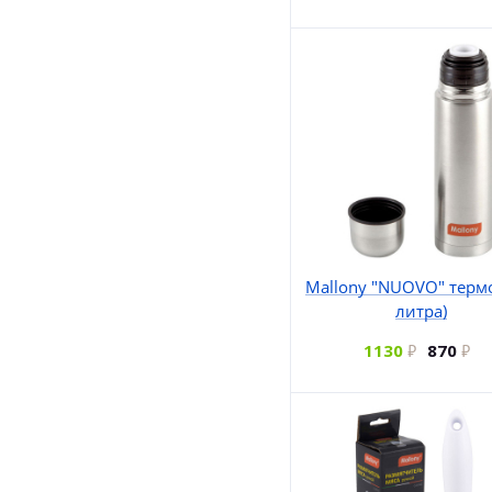
Mallony "NUOVO" термо
литра)
1130
870