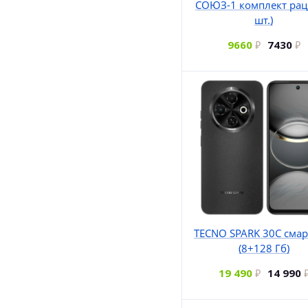
СОЮЗ-1 комплект рац
шт.)
9660
7430
TECNO SPARK 30C сма
(8+128 Гб)
19 490
14 990