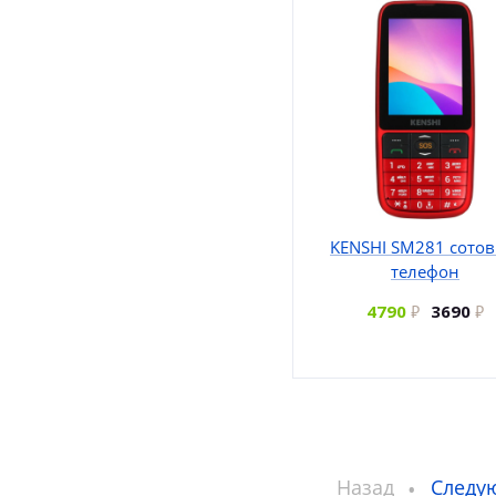
KENSHI SM281 сото
телефон
4790
3690
Назад
Следу