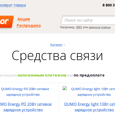
возврат товара
8 800 
Акции
ОГ
Распродажа
Например,
4301
или
женское платье
Каталог
Средства связи
наложенным платежом
по предоплате
ри покупке
или
MO Energy PD 20Вт сетевое
QUMO Energy light 10Вт се
зарядное устройство
зарядное устройство