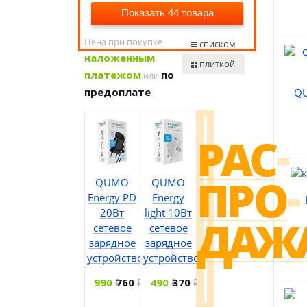
Показать 44 товара
Цена при покупке
списком
наложенным
плиткой
платежом
по
или
предоплате
QU
QUMO
QUMO
Energy PD
Energy
20Вт
light 10Вт
сетевое
сетевое
зарядное
зарядное
устройство
устройство
990
760
490
370