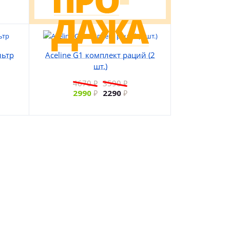
льтр
Aceline G1 комплект раций (2
шт.)
4670
3590
2990
2290