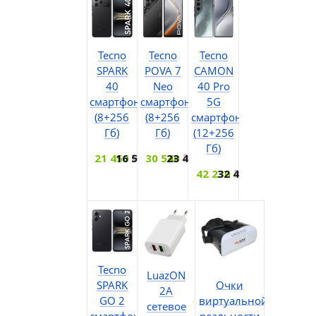
Tecno
Tecno
Tecno
SPARK
POVA 7
CAMON
40
Neo
40 Pro
смартфон
смартфон
5G
(8+256
(8+256
смартфон
Гб)
Гб)
(12+256
Гб)
21 450
16 500
30 540
23 490
42 230
32 480
Tecno
LuazON
Очки
SPARK
2A
виртуальной
GO 2
сетевое
реальности
смартфон