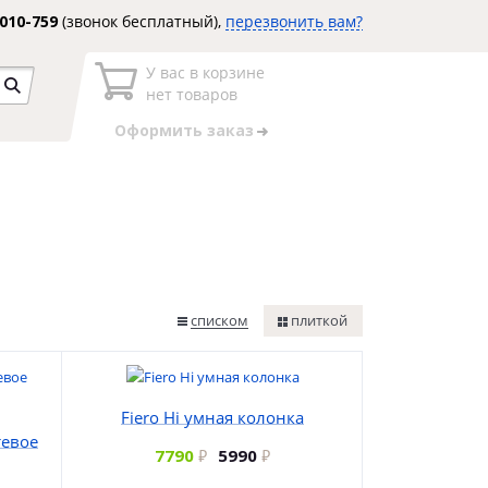
3010-759
(звонок бесплатный),
перезвонить вам?
У вас в корзине
нет товаров
Оформить заказ
списком
плиткой
Fiero Hi умная колонка
тевое
7790
5990