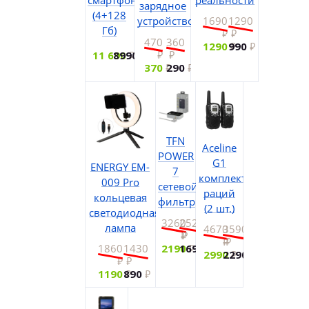
зарядное
(4+128
устройство
1690
1290
Гб)
470
360
1290
990
11 690
8990
370
290
TFN
Aceline
POWER
G1
ENERGY EM-
7
комплект
009 Pro
сетевой
раций
кольцевая
фильтр
(2 шт.)
светодиодная
3260
2520
лампа
4670
3590
2190
1690
1860
1430
2990
2290
1190
890