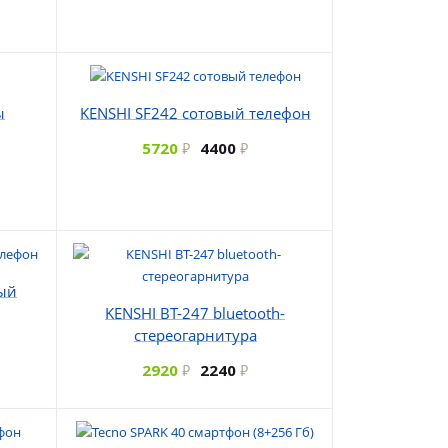
ы
KENSHI SF242 сотовый телефон
5720
4400
вый
KENSHI BT-247 bluetooth-
стереогарнитура
2920
2240