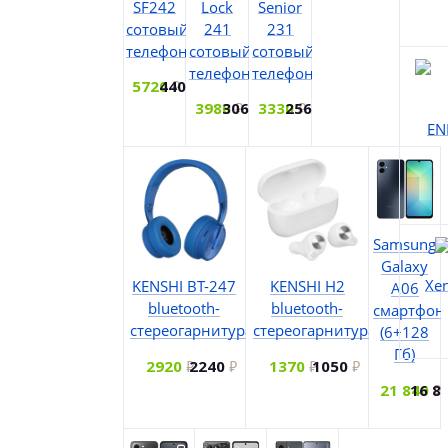
SF242
Lock
Senior
сотовый
241
231
телефон
сотовый
сотовый
телефон
телефон
5720
4400
3980
3060
3330
2560
EN
Samsung
Galaxy
Xe
KENSHI BT-247
KENSHI H2
A06
bluetooth-
bluetooth-
смартфон
стереогарнитура
стереогарнитура
(6+128
Гб)
2920
2240
1370
1050
21 840
16 8