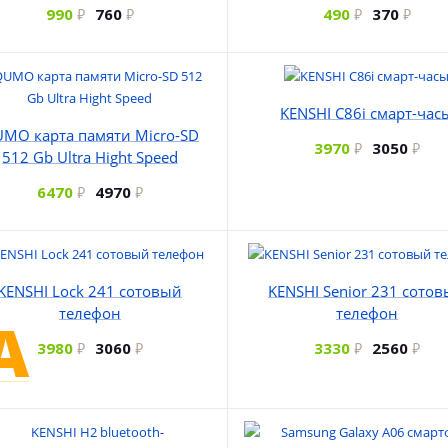
990
760
490
370
KENSHI C86i смарт-час
MO карта памяти Micro-SD
3970
3050
512 Gb Ultra Hight Speed
6470
4970
KENSHI Lock 241 сотовый
KENSHI Senior 231 сото
телефон
телефон
3980
3060
3330
2560