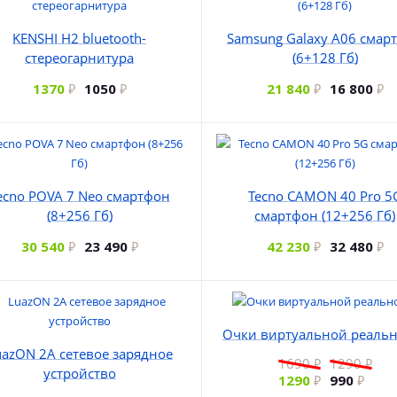
KENSHI H2 bluetooth-
Samsung Galaxy A06 смар
стереогарнитура
(6+128 Гб)
1370
1050
21 840
16 800
ecno POVA 7 Neo смартфон
Tecno CAMON 40 Pro 5
(8+256 Гб)
смартфон (12+256 Гб)
30 540
23 490
42 230
32 480
Очки виртуальной реальн
uazON 2A сетевое зарядное
1690
1290
устройство
1290
990