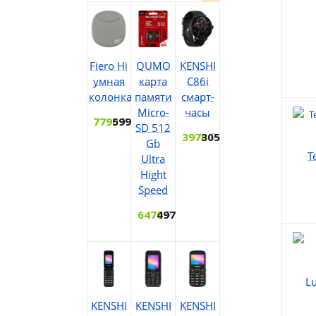
Fiero Hi
QUMO
KENSHI
умная
карта
C86i
колонка
памяти
смарт-
Micro-
часы
7790
5990
SD 512
3970
3050
Gb
T
Ultra
Hight
Speed
6470
4970
L
KENSHI
KENSHI
KENSHI