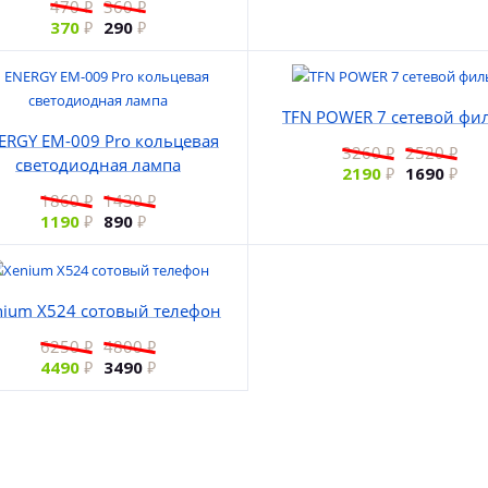
470
360
370
290
TFN POWER 7 сетевой фи
ERGY EM-009 Pro кольцевая
3260
2520
светодиодная лампа
2190
1690
1860
1430
1190
890
nium X524 сотовый телефон
6250
4800
4490
3490
00