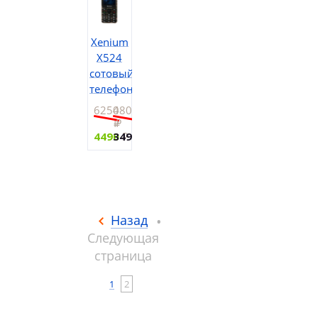
Xenium
X524
сотовый
телефон
6250
4800
4490
3490
Назад
Следующая
страница
1
2