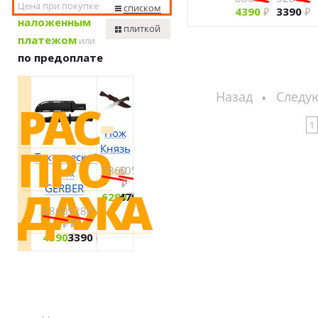
Цена при покупке
списком
4390
3390
наложенным
плиткой
платежом
или
по предоплате
Назад
Следу
1
Нож
Князь
Тактический
7860
6050
нож
GERBER
6290
4790
6860
5280
4390
3390