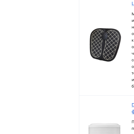
L
М
и
н
о
к
о
ч
с
о
т
и
б
П
п