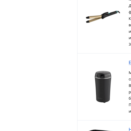
Д
ф
К
в
и
и
3
М
с
В
р
б
П
и