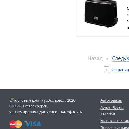
М
с
г
п
Назад
Следу
1
2 страниц
© Торговый дом «РусЭкспресс», 2026
Автотовары
630048, Новосибирск,
Аудио-Видео
ул. Немировича-Данченко, 104, офис 707
техника
Бытовая техни
Все для рукоде