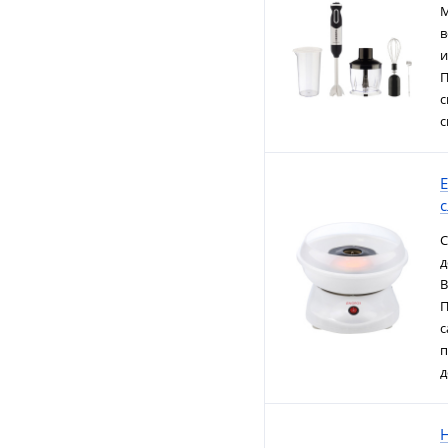
М
в
и
П
с
с
E
С
д
В
П
с
п
д