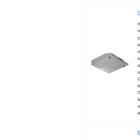
Н
п
у
а
о
з
ц
ш
С
М
П
М
п
4