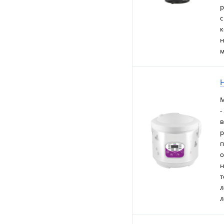
р
с
к
н
м
М
-
в
р
п
о
н
т
л
л