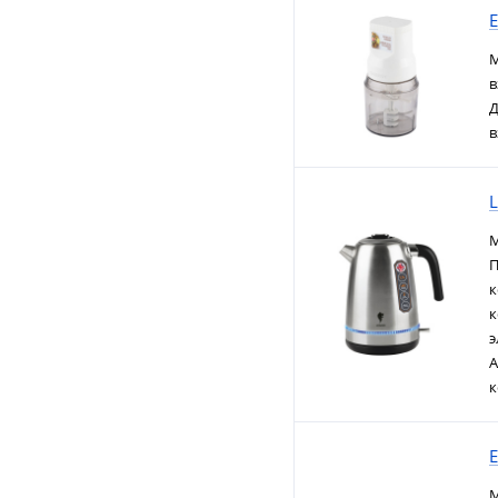
М
в
Д
в
М
П
к
к
э
А
к
М