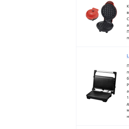
К
в
С
а
П
п
L
П
п
б
Р
а
1
д
м
н