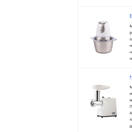
М
р
о
н
ч
н
М
и
м
П
А
п
д