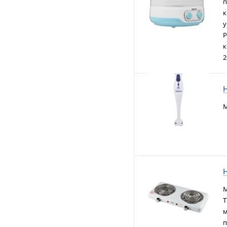
п
к
у
Р
к
2
М
М
Т
м
п