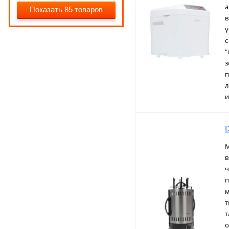
а
Показать 85 товаров
в
у
с
"
з
п
л
и
М
в
ч
п
м
т
т
о