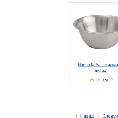
Hanna Kn?vell миска 
литра)
250
190
Назад
Следу