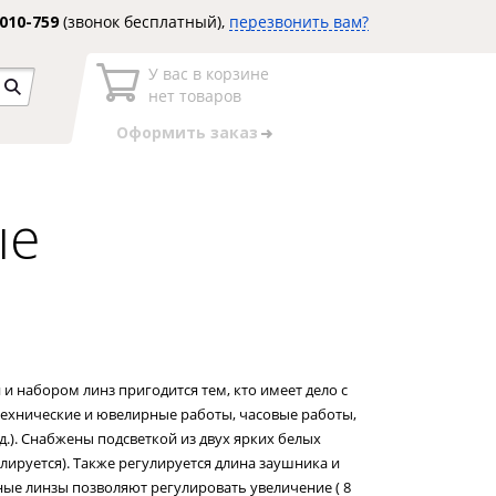
3010-759
(звонок бесплатный),
перезвонить вам?
У вас в корзине
нет товаров
Оформить заказ
ые
 и набором линз пригодится тем, кто имеет дело с
ехнические и ювелирные работы, часовые работы,
д.). Снабжены подсветкой из двух ярких белых
улируется). Также регулируется длина заушника и
ные линзы позволяют регулировать увеличение ( 8