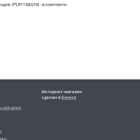
одов: 3*LR1130(G10) - в комплекте.
Интернет-магазин
сделан в
Бонусе
ы для дома
й
ы
лки