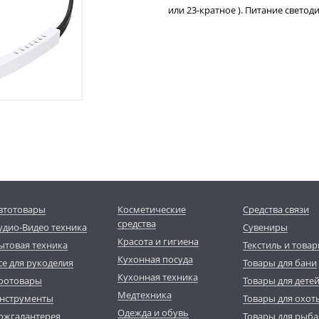
или 23-кратное ). Питание светоди
втотовары
Косметические
Средства связи
средства
удио-Видео техника
Сувениры
Красота и гигиена
ытовая техника
Текстиль и товар
Кухонная посуда
се для рукоделия
Товары для бани
Кухонная техника
оотовары
Товары для дете
Медтехника
нструменты
Товары для охот
Одежда и обувь
ожгалантерея
Товары для рыба