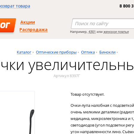
возврат товара
8 800 
Акции
ОГ
Распродажа
Например,
4301
или
женское платье
Каталог
Оптические приборы
Оптика
Бинокли
чки увеличительн
Артикул 8397Г
Товар отсутствует.
Очки-лупа налобная с подсветкой
очень мелкими деталями (радиот
медицина, микроэлектроника и т.
светодиодов (угол подсветки рег
угон направленности линз. Съём