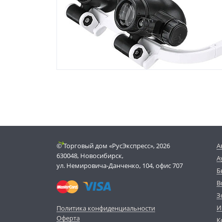
© Торговый дом «РусЭкспресс», 2026
А
630048, Новосибирск,
А
ул. Немировича-Данченко, 104, офис 707
Б
В
З
И
Политика конфиденциальности
Оферта
К