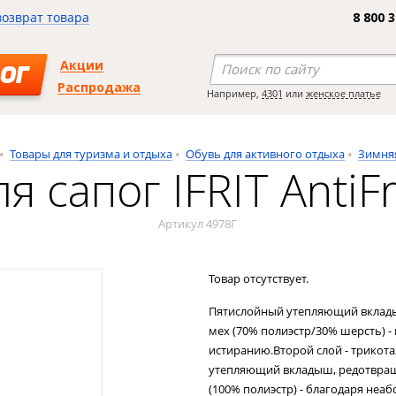
возврат товара
8 800 
Акции
ОГ
Распродажа
Например,
4301
или
женское платье
Товары для туризма и отдыха
Обувь для активного отдыха
Зимня
 сапог IFRIT AntiFr
Артикул 4978Г
Товар отсутствует.
Пятислойный утепляющий вклады
мех (70% полиэстр/30% шерсть) - 
истиранию.Второй слой - трикота
утепляющий вкладыш, редотвраща
(100% полиэстр) - благодаря не