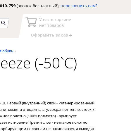
3010-759
(звонок бесплатный),
перезвонить вам?
У вас в корзине
нет товаров
Оформить заказ
я обувь
eeze (-50`C)
ш. Первый (внутренний) слой - Регенерированный
впитывает и отводит влагу, сохраняет тепло, стоек к
жное полотно (100% полиэстр) - армирует
ет истирание. Третий слой - нетканое полотно
абсорбирующим волокнам не накапливает, а выводит