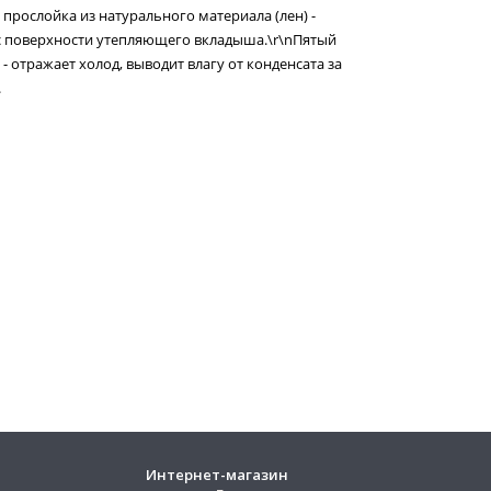
я прослойка из натурального материала (лен) -
 с поверхности утепляющего вкладыша.\r\nПятый
- отражает холод, выводит влагу от конденсата за
.
Интернет-магазин