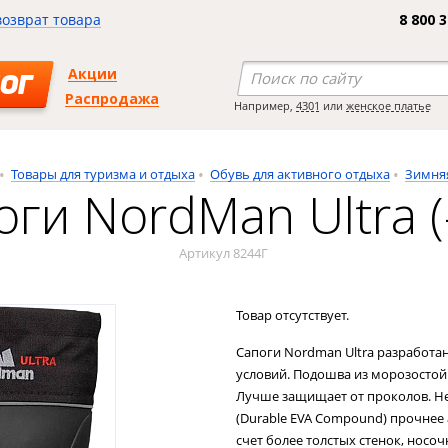
возврат товара
8 800 
Акции
ОГ
Распродажа
Например,
4301
или
женское платье
Товары для туризма и отдыха
Обувь для активного отдыха
Зимня
ги NordMan Ultra (-
Артикул 8244Г
Товар отсутствует.
Сапоги Nordman Ultra разработа
условий. Подошва из морозостойк
Лучше защищает от проколов. Н
(Durable EVA Compound) прочнее 
счет более толстых стенок, носоч