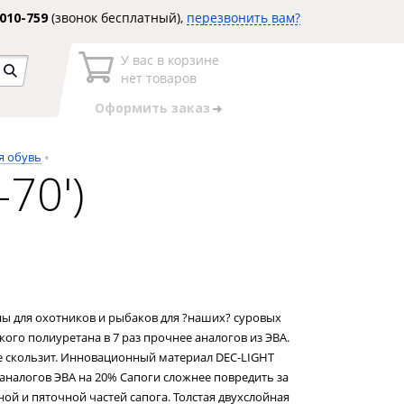
3010-759
(звонок бесплатный),
перезвонить вам?
У вас в корзине
нет товаров
Оформить заказ
я обувь
70')
ны для охотников и рыбаков для ?наших? суровых
ого полиуретана в 7 раз прочнее аналогов из ЭВА.
е скользит. Инновационный материал DEC-LIGHT
аналогов ЭВА на 20% Сапоги сложнее повредить за
ной и пяточной частей сапога. Толстая двухслойная