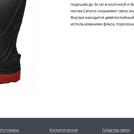
подошва до 3х см в носочной и 4
ногам.Сапоги сохраняют свою эл
Внутри находится девятислойны
использованием флиса, поролона,
втотовары
Косметические
Средства связи