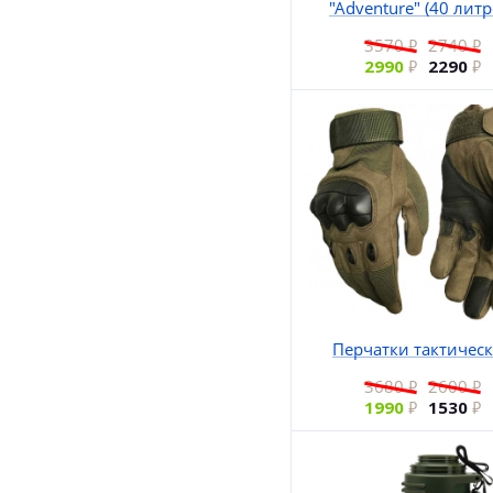
"Аdventure" (40 литр
3570
2740
2990
2290
Перчатки тактичес
3680
2600
1990
1530