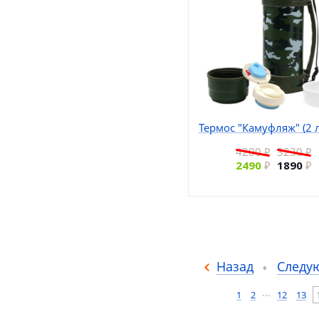
Термос "Камуфляж" (2 
4200
3230
2490
1890
Назад
Следу
…
1
2
12
13