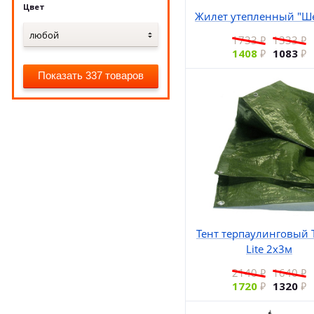
Цвет
Жилет утепленный "Ше
любой
1733
1333
1408
1083
Показать 337 товаров
Тент терпаулинговый 
Lite 2х3м
2140
1640
1720
1320