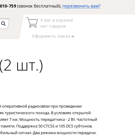
3010-759
(звонок бесплатный),
перезвонить вам?
У вас в корзине
нет товаров
Оформить заказ
2 шт.)
я оперативной радиосвязи при проведении
ях туристического похода. В условиях открытой
ляет 7 км. Мощность передатчика - 2 Вт. Частотный
 памяти. Поддержка 50 CTCSS и 105 DCS субтонов.
абильный сигнал. Два режима мощности передачи.