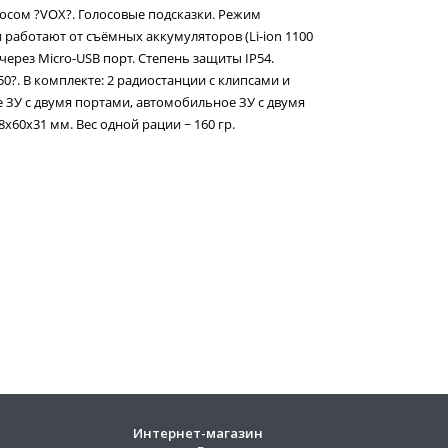
осом ?VOX?. Голосовые подсказки. Режим
работают от съёмных аккумуляторов (Li-ion 1100
через Micro-USB порт. Степень защиты IP54.
+50?. В комплекте: 2 радиостанции с клипсами и
 ЗУ с двумя портами, автомобильное ЗУ с двумя
8х60х31 мм. Вес одной рации ~ 160 гр.
Интернет-магазин