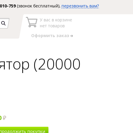
3010-759
(звонок бесплатный),
перезвонить вам?
У вас в корзине
нет товаров
Оформить заказ
ятор (20000
0
 продолжить покупки