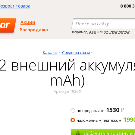
возврат товара
8 800 
Акции
ОГ
Распродажа
Например,
4301
или
женское платье
Каталог
Средства связи
o 2 внешний аккумул
mAh)
Артикул 1936Ф
1530
по предоплате
199
наложенным платежом
Добавить в корзину и