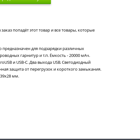
 заказ попадёт этот товар и все товары, которые
ор предназначен для подзарядки различных
проводных гарнитур и т.п. Ёмкость - 20000 мАч.
icroUSB и USB-C. Два выхода USB. Светодиодный
нная защита от перегрузок и короткого замыкания.
139х28 мм.