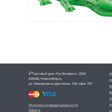
© Торговый дом «РусЭкспресс», 2026
А
630048, Новосибирск,
А
ул. Немировича-Данченко, 104, офис 707
Б
В
З
И
Политика конфиденциальности
Оферта
К