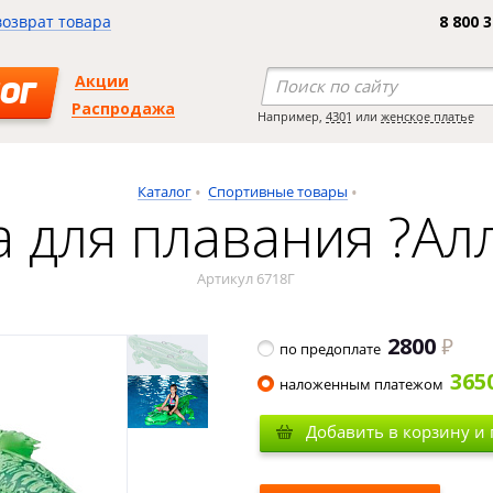
возврат товара
8 800 
Акции
ОГ
Распродажа
Например,
4301
или
женское платье
Каталог
Спортивные товары
 для плавания ?Ал
Артикул 6718Г
2800
по предоплате
365
наложенным платежом
Добавить в корзину и