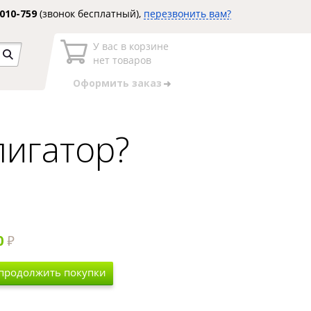
3010-759
(звонок бесплатный),
перезвонить вам?
У вас в корзине
нет товаров
Оформить заказ
лигатор?
0
 продолжить покупки