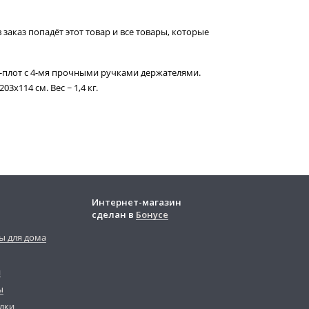
 заказ попадёт этот товар и все товары, которые
-плот с 4-мя прочными ручками держателями.
03х114 см. Вес ~ 1,4 кг.
Интернет-магазин
сделан в
Бонусе
ы для дома
й
ы
лки