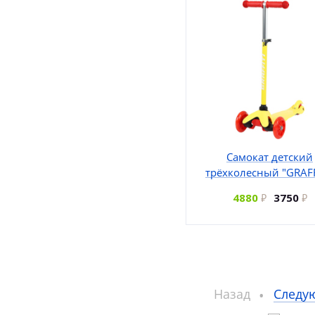
Самокат детский
трёхколесный "GRAFF
4880
3750
Назад
Следу