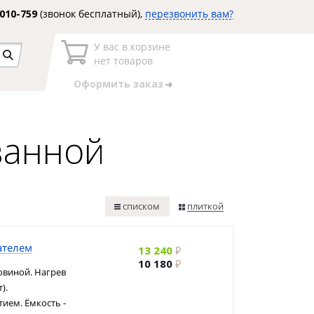
3010-759
(звонок бесплатный),
перезвонить вам?
У вас в корзине
нет товаров
Оформить заказ
ванной
списком
плиткой
ателем
13 240
10 180
овиной. Нагрев
).
ием. Ёмкость -