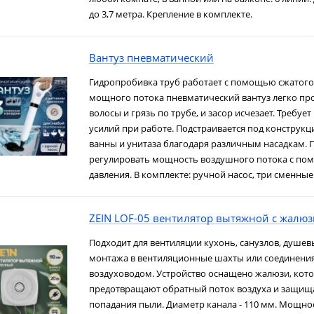
до 3,7 метра. Крепление в комплекте.
Вантуз пневматический
Гидропробивка труб работает с помощью сжатого 
мощного потока пневматический вантуз легко пр
волосы и грязь по трубе, и засор исчезает. Требу
усилий при работе. Подстраивается под конструк
ванны и унитаза благодаря различным насадкам. 
регулировать мощность воздушного потока с по
давления. В комплекте: ручной насос, три сменные
ZEIN LOF-05 вентилятор вытяжной с жалюз
Подходит для вентиляции кухонь, санузлов, душевы
монтажа в вентиляционные шахты или соединения
воздуховодом. Устройство оснащено жалюзи, кот
предотвращают обратный поток воздуха и защищ
попадания пыли. Диаметр канала - 110 мм. Мощност