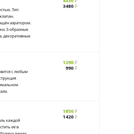
4530
3480
стью. Тип
клапан.
ащён аэратором.
ки, S-образные
ка, декоративные
1290
990
авится с любым
струкция
нимальном
али.
1850
1420
аль каждой
стить её в
. Долина линии