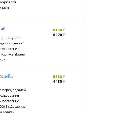
шнурки для
ение к
кий
8160
6270
ыстрой сушки
дь обогрева - 4
ся к стене с
 корпусе. Длина
 кг.
очный с
5830
4480
о перед подачей
спользования
ли постоянно
000 Вт. Давление
н. Ручка-