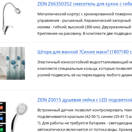
ZEIN Z66350352 смеситель для кухни с ги
Металлический корпус с хромированной поверхно
управления - рычажный. Керамический запорный 
излива - гибкий, высокий (300 мм). Двухрежимный 
Крепление на раковину. В комплекте две подводки д
Штора для ванной ?Синие маки? (180?180 с
Эластичный износостойкий водоотталкивающий м
комплекте специальные кольца, которые позволят 
усилий подвесить её на перекладину любого диаме
ZEIN Z0015 душевая лейка с LED подсветко
Встроенный датчик позволит контролировать темп
подсвечивается красным (42-50 ?), синим (33-41 ?) 
?). Для работы не требуется батареек - светодиодн
автоматически включается от потока воды. Хром