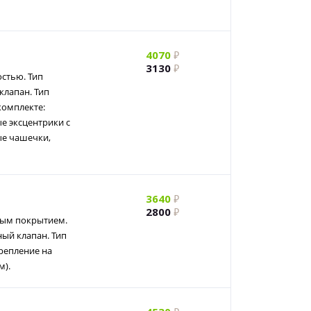
4070
3130
стью. Тип
клапан. Тип
комплекте:
е эксцентрики с
ые чашечки,
3640
2800
ным покрытием.
ый клапан. Тип
Крепление на
м).