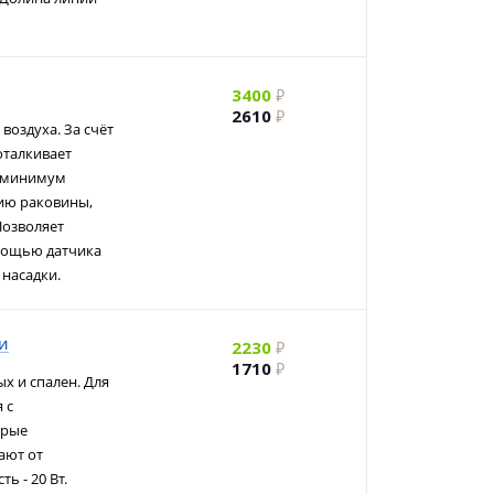
3400
2610
воздуха. За счёт
оталкивает
ет минимум
цию раковины,
Позволяет
мощью датчика
 насадки.
и
2230
1710
х и спален. Для
 с
орые
ают от
ь - 20 Вт.