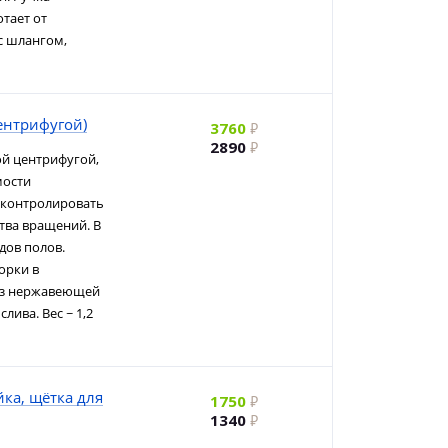
отает от
 с шлангом,
ентрифугой)
3760
2890
й центрифугой,
мости
о контролировать
тва вращений. В
дов полов.
орки в
 из нержавеющей
лива. Вес ~ 1,2
ка, щётка для
1750
1340