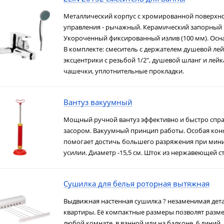
Металлический корпус с хромированной поверхно
управления - рычажный. Керамический запорный 
Укороченный фиксированный излив (100 мм). Осн
В комплекте: смеситель с держателем душевой лей
эксцентрики с резьбой 1/2", душевой шланг и лей
чашечки, уплотнительные прокладки.
Вантуз вакуумный
Мощный ручной вантуз эффективно и быстро спр
засором. Вакуумный принцип работы. Особая кон
помогает достичь большего разряжения при ми
усилии. Диаметр -15,5 см. Шток из нержавеющей ст
Сушилка для белья роторная вытяжная
Выдвижная настенная сушилка ? незаменимая дет
квартиры. Её компактные размеры позволят разме
любой комнате, в ванной или на балконе. 6 линий