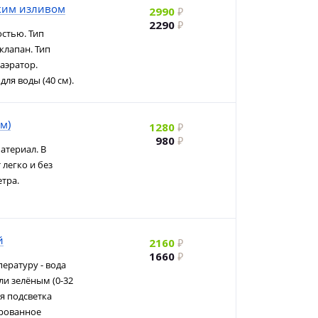
бким изливом
2990
2290
стью. Тип
клапан. Тип
аэратор.
ля воды (40 см).
м)
1280
980
атериал. В
легко и без
тра.
й
2160
1660
ературу - вода
или зелёным (0-32
ая подсветка
ированное