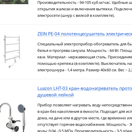
Производительность - 94-105 куб.м/час. Удобные 
открытия жалюзи и включения вытяжки. Подключ
электросети (шнур с вилкой в комплекте).
ZEIN PE-04 полотенцесушитель электричес
Специальный электроприбор-обогреватель для б
белья и прогрева санузла. Мощность - 64 Вт. Площа
кв.м. Материал - нержавеющая сталь. Присоединяет
помощью крепежа (в комплекте). Выключатель на
электрошнура - 1,4 метра. Размер 40х60 см. Вес ~ 2,2
Luazon LHT-03 кран-водонагреватель прот
душевой лейкой
Прибор позволяет нагревать воду непосредственн
в кран без накопления в ёмкости. Подходит для и
дома, на даче или в другом месте, где временно и
отсутствует горячее водоснабжение. Мощность - 3
воды: 0,04 - 0,5 МПа. Производительность - 3-5 л/ми