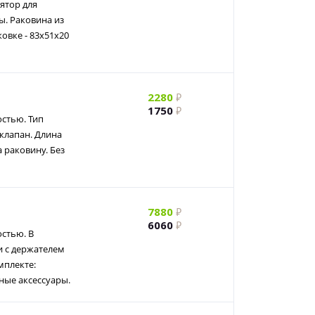
ятор для
ы. Раковина из
овке - 83x51x20
2280
1750
стью. Тип
клапан. Длина
 раковину. Без
7880
6060
стью. В
и с держателем
мплекте:
ные аксессуары.