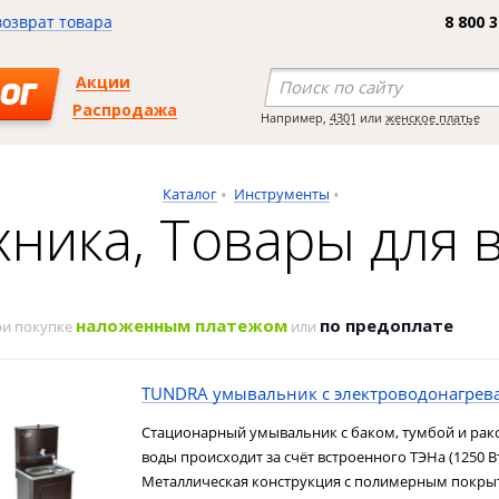
возврат товара
8 800 
Акции
ОГ
Распродажа
Например,
4301
или
женское платье
Каталог
Инструменты
хника, Товары для 
наложенным платежом
по предоплате
ри покупке
или
TUNDRA умывальник с электроводонагрев
Стационарный умывальник с баком, тумбой и рак
воды происходит за счёт встроенного ТЭНа (1250 Вт
Металлическая конструкция с полимерным покрыт