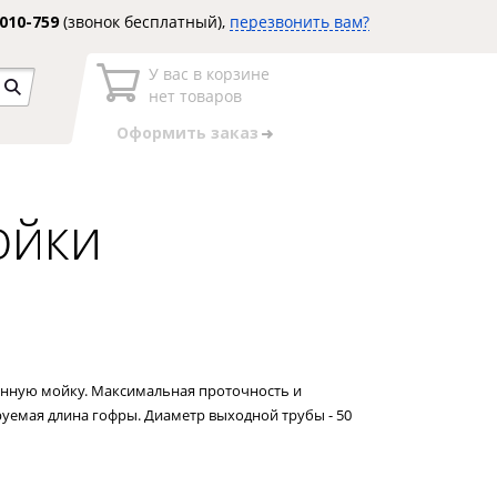
3010-759
(звонок бесплатный),
перезвонить вам?
У вас в корзине
нет товаров
Оформить заказ
ойки
онную мойку. Максимальная проточность и
руемая длина гофры. Диаметр выходной трубы - 50