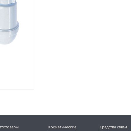
втотовары
Косметические
Средства связи