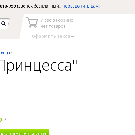
3010-759
(звонок бесплатный),
перезвонить вам?
У вас в корзине
нет товаров
Оформить заказ
тенца
Принцесса"
0
 продолжить покупки