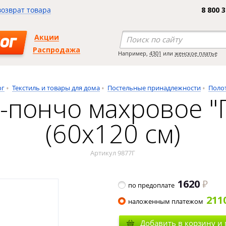
возврат товара
8 800 
Акции
ОГ
Распродажа
Например,
4301
или
женское платье
ог
Текстиль и товары для дома
Постельные принадлежности
Поло
-пончо махровое "
(60х120 см)
Артикул 9877Г
1620
по предоплате
211
наложенным платежом
Добавить в корзину и