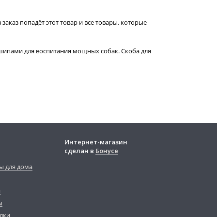
 заказ попадёт этот товар и все товары, которые
шипами для воспитания мощных собак. Скоба для
Интернет-магазин
сделан в
Бонусе
ы для дома
й
ы
лки