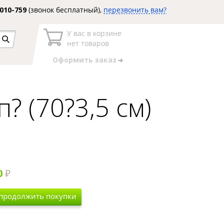
3010-759
(звонок бесплатный),
перезвонить вам?
У вас в корзине
нет товаров
Оформить заказ
 (70?3,5 см)
0
 продолжить покупки