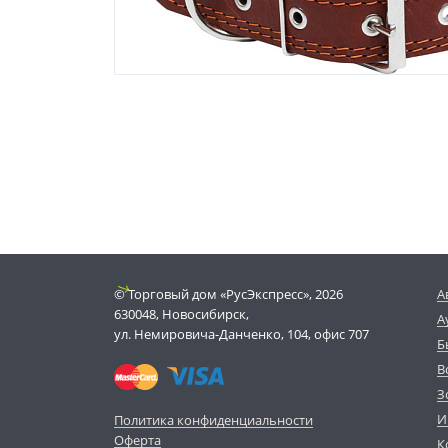
© Торговый дом «РусЭкспресс», 2026
А
630048, Новосибирск,
А
ул. Немировича-Данченко, 104, офис 707
Б
В
З
И
Политика конфиденциальности
Оферта
К