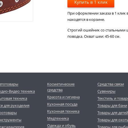
Купить в 1 клик
При оформлении заказа в 1 клик в
находятся в корзине.
Строгий ошейник со стальными 
поводка. Охват шеи: 45-60 см.
втотовары
Косметические
Средства связи
средства
удио-Видео техника
Сувениры
Красота и гигиена
ытовая техника
Текстиль и товар
Кухонная посуда
се для рукоделия
Товары для бани
Кухонная техника
оотовары
Товары для дете
Медтехника
нструменты
Товары для охот
Одежда и обувь
ожгалантерея
Товары для рыба