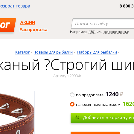
возврат товара
8 800 
Акции
ОГ
Распродажа
Например,
4301
или
женское платье
Каталог
Товары для рыбалки
Наборы для рыбалки
аный ?Строгий шип?
Артикул 2903Ф
1240
по предоплате
162
наложенным платежом
Добавить в корзину и