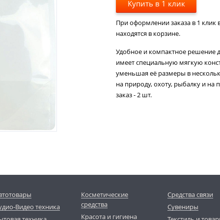
Купить в 1 клик
При оформлении заказа в 1 клик в
находятся в корзине.
Удобное и компактное решение д
имеет специальную мягкую конс
уменьшая её размеры в нескольк
на природу, охоту, рыбалку и на
заказ - 2 шт.
втотовары
Косметические
Средства связи
средства
удио-Видео техника
Сувениры
Красота и гигиена
ытовая техника
Текстиль и товар