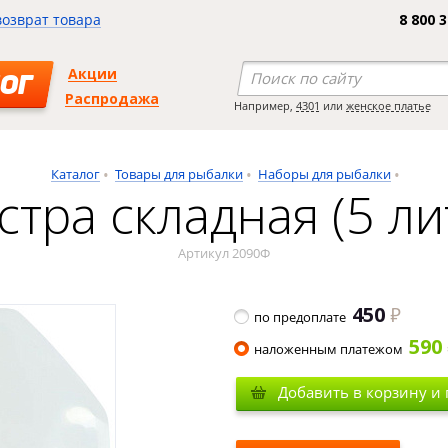
возврат товара
8 800 
Акции
ОГ
Распродажа
Например,
4301
или
женское платье
Каталог
Товары для рыбалки
Наборы для рыбалки
стра складная (5 ли
Артикул 2090Ф
450
по предоплате
590
наложенным платежом
Добавить в корзину и