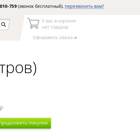
3010-759
(звонок бесплатный),
перезвонить вам?
У вас в корзине
нет товаров
Оформить заказ
тров)
 продолжить покупки