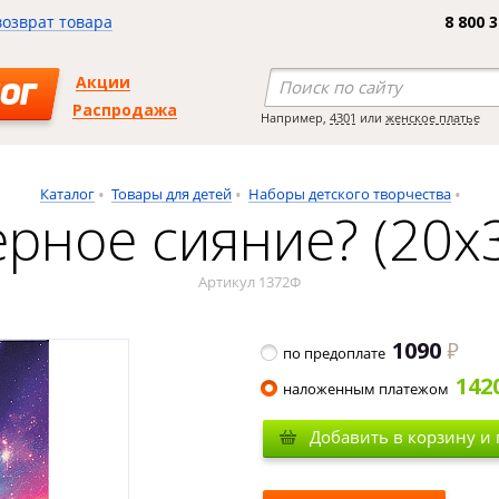
возврат товара
8 800 
Акции
ОГ
Распродажа
Например,
4301
или
женское платье
Каталог
Товары для детей
Наборы детского творчества
рное сияние? (20х
Артикул 1372Ф
1090
по предоплате
142
наложенным платежом
Добавить в корзину и