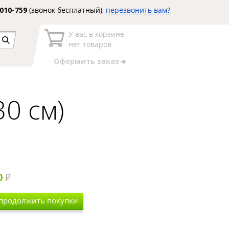
3010-759
(звонок бесплатный),
перезвонить вам?
У вас в корзине
нет товаров
Оформить заказ
30 см)
0
 продолжить покупки