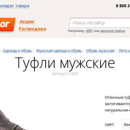
возврат товара
8 800 
Акции
ОГ
Распродажа
Например,
4301
или
женское платье
Одежда и обувь
Мужская одежда и обувь
Обувь мужская
Лето 
Туфли мужские
Артикул 1162К
Отличные туф
застегиваются
натуральная 
Цвет:
бе