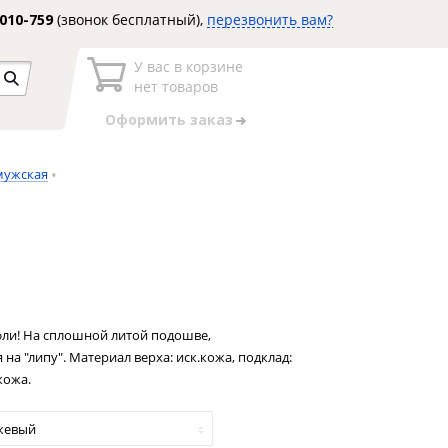
3010-759
(звонок бесплатный),
перезвонить вам?
У вас в корзине
нет товаров
Оформить заказ
мужская
ли! На сплошной литой подошве,
 на "липу". Материал верха: иск.кожа, подклад:
кожа.
жевый