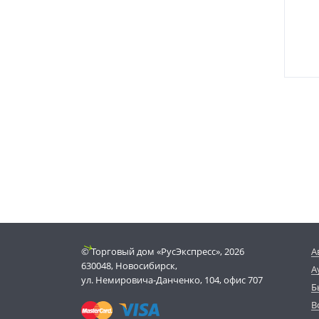
© Торговый дом «РусЭкспресс», 2026
А
630048, Новосибирск,
А
ул. Немировича-Данченко, 104, офис 707
Б
В