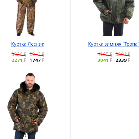
Куртка Лесник
Куртка зимняя "Тропа
3826
2943
4165
3204
2271
1747
3041
2339