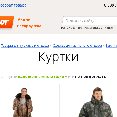
возврат товара
8 800 
Акции
ОГ
Распродажа
Например,
4301
или
женское платье
Товары для туризма и отдыха
Одежда для активного отдыха
Зимня
Куртки
наложенным платежом
по предоплате
ри покупке
или