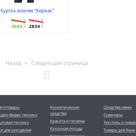
Куртка зимняя "Кержак"
4516
3474
3684
2834
Назад
Следующая страница
1
втотовары
Косметические
Средства связи
средства
удио-Видео техника
Сувениры
Красота и гигиена
ытовая техника
Текстиль и товар
Кухонная посуда
се для рукоделия
Товары для бани