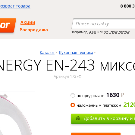
возврат товара
8 800 
Акции
ОГ
Распродажа
Например,
4301
или
женское платье
Каталог
Кухонная техника
NERGY EN-243 микс
Артикул 1727Ф
1630
по предоплате
212
наложенным платежом
Добавить в корзину и