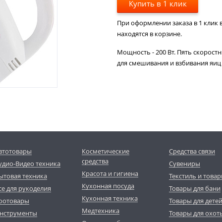
Купить в 1 клик
При оформлении заказа в 1 клик в
находятся в корзине.
Мощность - 200 Вт. Пять скорост
для смешивания и взбивания яиц 
втотовары
Косметические
Средства связи
средства
удио-Видео техника
Сувениры
Красота и гигиена
ытовая техника
Текстиль и товар
Кухонная посуда
се для рукоделия
Товары для бани
Кухонная техника
оотовары
Товары для дете
Медтехника
нструменты
Товары для охот