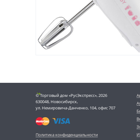
© Торговый дом «РусЭкспресс», 2026
А
630048, Новосибирск,
А
ул. Немировича-Данченко, 104, офис 707
Б
В
З
И
Политика конфиденциальности