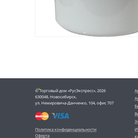
© Торговый дом «РусЭкспресс», 2026
А
630048, Новосибирск,
А
ул. Немировича-Данченко, 104, офис 707
Б
В
З
И
Политика конфиденциальности
Оферта
К