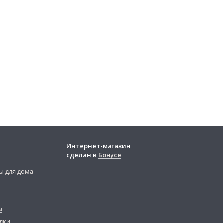
Интернет-магазин
сделан в
Бонусе
ы для дома
й
ы
лки