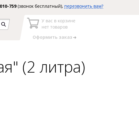
3010-759
(звонок бесплатный),
перезвонить вам?
У вас в корзине
нет товаров
Оформить заказ
я" (2 литра)