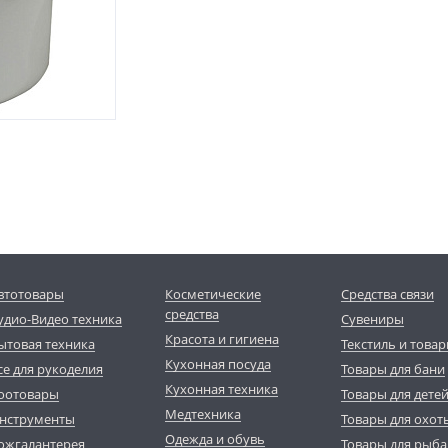
втотовары
Косметические
Средства связи
средства
удио-Видео техника
Сувениры
Красота и гигиена
ытовая техника
Текстиль и товар
Кухонная посуда
се для рукоделия
Товары для бани
Кухонная техника
оотовары
Товары для дете
Медтехника
нструменты
Товары для охот
Одежда и обувь
ожгалантерея
Товары для рыба