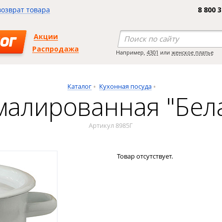
возврат товара
8 800 
Акции
ОГ
Распродажа
Например,
4301
или
женское платье
Каталог
Кухонная посуда
алированная "Бела
Артикул 8985Г
Товар отсутствует.