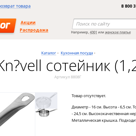
возврат товара
8 800 
Акции
ОГ
Распродажа
Например,
4301
или
женское платье
Каталог
Кухонная посуда
n?vell сотейник (1,
Артикул 8808Г
Товар отсутствует.
Диаметр - 16 см. Высота - 6,5 см. 
- 24,5 см. Высококачественная не
Металлическая крышка. Подходит 