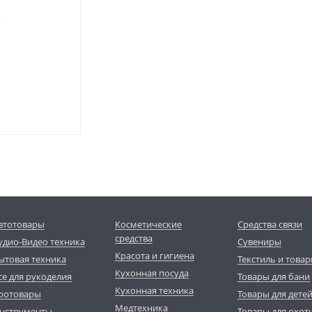
втотовары
Косметические
Средства связи
средства
удио-Видео техника
Сувениры
Красота и гигиена
ытовая техника
Текстиль и товар
Кухонная посуда
се для рукоделия
Товары для бани
Кухонная техника
оотовары
Товары для дете
Медтехника
нструменты
Товары для охот