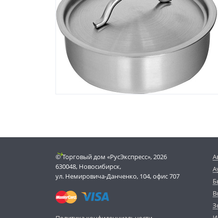
© Торговый дом «РусЭкспресс», 2026
А
630048, Новосибирск,
А
ул. Немировича-Данченко, 104, офис 707
Б
В
З
И