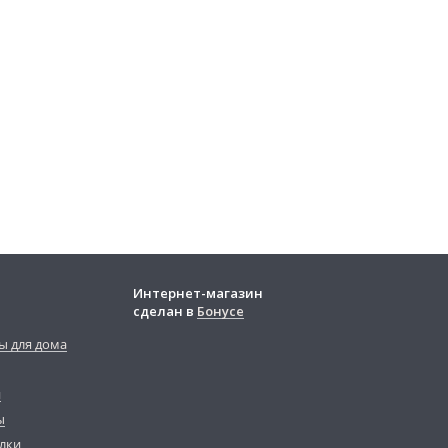
Интернет-магазин
сделан в
Бонусе
ы для дома
й
ы
лки