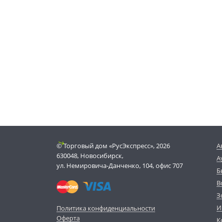
© Торговый дом «РусЭкспресс», 2026
А
630048, Новосибирск,
А
ул. Немировича-Данченко, 104, офис 707
Б
В
З
И
Политика конфиденциальности
Оферта
К