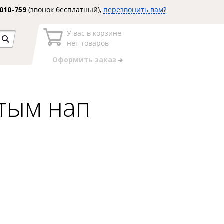
3010-759
(звонок бесплатный),
перезвонить вам?
У вас в корзине
нет товаров
Оформить заказ
отым нап