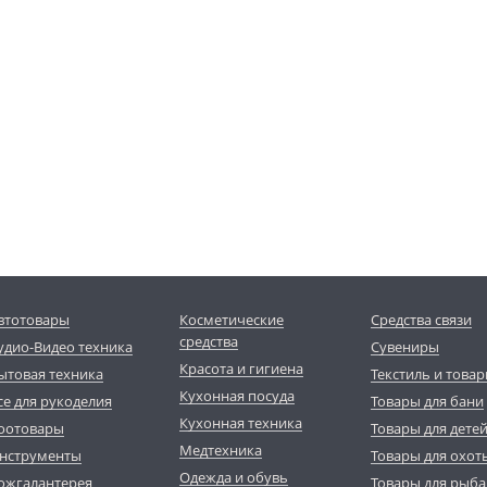
втотовары
Косметические
Средства связи
средства
удио-Видео техника
Сувениры
Красота и гигиена
ытовая техника
Текстиль и товар
Кухонная посуда
се для рукоделия
Товары для бани
Кухонная техника
оотовары
Товары для дете
Медтехника
нструменты
Товары для охот
Одежда и обувь
ожгалантерея
Товары для рыба