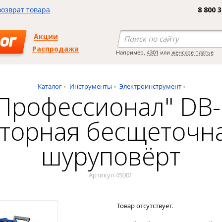
возврат товара
8 800 
Акции
ОГ
Распродажа
Например,
4301
или
женское платье
Каталог
Инструменты
Электроинструмент
Профессионал" DB-
яторная бесщеточна
шуруповёрт
Артикул 4500Г
Товар отсутствует.