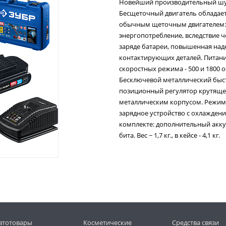
Новейший производительный шур
Бесщеточный двигатель обладае
обычным щеточным двигателем: 
энергопотребление, вследствие ч
заряде батареи, повышенная наде
контактирующих деталей. Питание
скоростных режима - 500 и 1800 
Бесключевой металлический быст
позиционный регулятор крутящег
металлическим корпусом. Режим 
зарядное устройство с охлаждение
комплекте: дополнительный акку
бита. Вес ~ 1,7 кг., в кейсе - 4,1 кг.
втотовары
Косметические
Средства связи