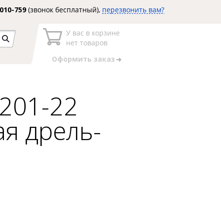
3010-759
(звонок бесплатный),
перезвонить вам?
У вас в корзине
нет товаров
Оформить заказ
201-22
я дрель-