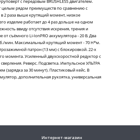
уповерт с передовым BRUSHLESS двигателем.
т целым рядом преимуществ по сравнению с
в 2 раза выше крутящий момент, низкое
его изделие работает до 4 раз дольше на одном
жность ввиду отсутствия искрения, трения и
 от съёмного Li-IonPRO аккумулятора - 20 В. Два
об./мин. Максимальный крутящий момент - 70 H*м.
розажимной патрон (13 мм) с блокировкой. 22-х
о момента. Усиленный двухскоростной редуктор с
сверления. Реверс. Подсветка. Импульсное УЛЬТРА
м (зарядка за 30 минут). Пластиковый кейс. В
мулятор, дополнительная рукоятка, универсальная
Интернет-магазин