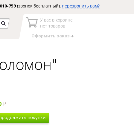
3010-759
(звонок бесплатный),
перезвонить вам?
У вас в корзине
нет товаров
Оформить заказ
Соломон"
0
 продолжить покупки