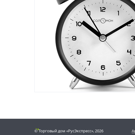
© Торговый дом «РусЭкспресс», 2026
А