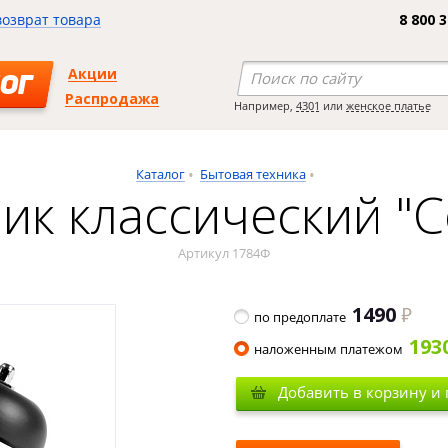
возврат товара
8 800 
Акции
ОГ
Распродажа
Например,
4301
или
женское платье
Каталог
Бытовая техника
ик классический "
Артикул 1784Ф
1490
по предоплате
193
наложенным платежом
Добавить в корзину и