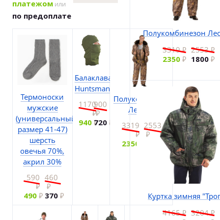
платежом
или
по предоплате
Полукомбинезон Ле
3319
2553
2350
1800
Балаклава
Huntsman
Термоноски
Полукомбинезон
1170
900
мужские
Лесник
(универсальный
940
720
3319
2553
размер 41-47)
шерсть
2350
1800
овечья 70%,
акрил 30%
590
460
490
370
Куртка зимняя "Тро
4165
3204