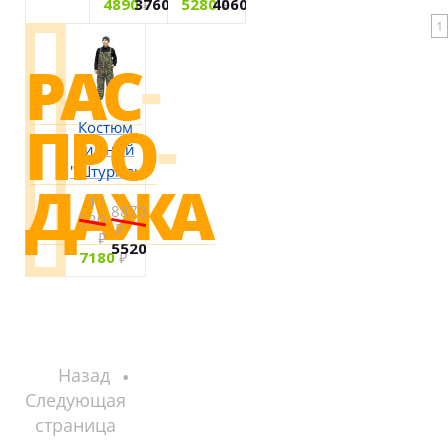
4890
3760
5280
4060
1
Костюм
зимний
"Штурман"
11
8870
530
5520
7180
Назад
Следующая
страница