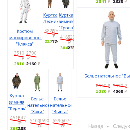
3041
2339
Куртка
Куртка
Лесник
зимняя
"Тропа"
3826
2943
Костюм
4165
3204
маскировочный
2271
1747
"Клякса"
3041
2339
3510
2700
2810
2160
Белье нательное "Вь
6590
5070
5280
4060
Куртка
Белье
Белье
зимняя
нательное
нательное
"Кержак"
"Хаки"
"Вьюга"
4516
3474
5100
4690
6590
5070
Назад
Следу
3684
2834