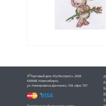
© Торговый дом «РусЭкспресс», 2026
А
630048, Новосибирск,
А
ул. Немировича-Данченко, 104, офис 707
Б
В
З
И
Политика конфиденциальности