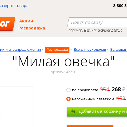
возврат товара
8 800 
Акции
ОГ
Распродажа
Например,
4301
или
женское платье
ии и спецпредложения
Распродажа
Все для рукоделия
Вышиван
"Милая овечка"
Артикул 4221Р
354
268
по предоплате
453
наложенным платежом
Добавить в корзину и