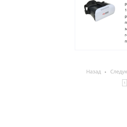
р
1
р
п
э
г
п
Назад
Следу
1