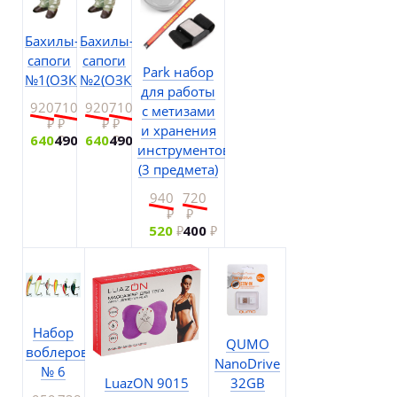
Бахилы-
Бахилы-
сапоги
сапоги
Park набор
№1(ОЗК)
№2(ОЗК)
для работы
920
710
920
710
с метизами
и хранения
640
490
640
490
инструментов
(3 предмета)
940
720
520
400
Набор
QUMO
воблеров
NanoDrive
№ 6
LuazON 9015
32GB