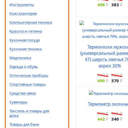
498
383
Инструменты
Кожгалантерея
Компьютерная техника
Красота и гигиена
Кухонная посуда
Термоноски мужск
Кухонная техника
(универсальный разме
Медтехника
47) шерсть овечья 7
акрил 30%
Одежда и обувь
590
460
Оптические приборы
490
370
Спортивные товары
Средства связи
Сувениры
Термометр оконн
Текстиль и товары для
629
485
дома
442
340
Товары для бани