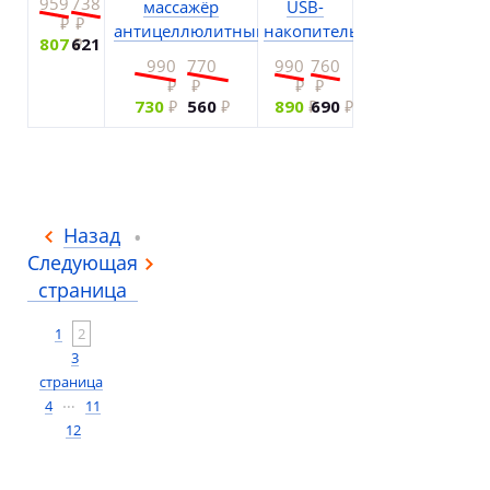
959
738
массажёр
USB-
антицеллюлитный
накопитель
807
621
990
770
990
760
730
560
890
690
Назад
Следующая
страница
1
2
3
страница
…
4
11
12