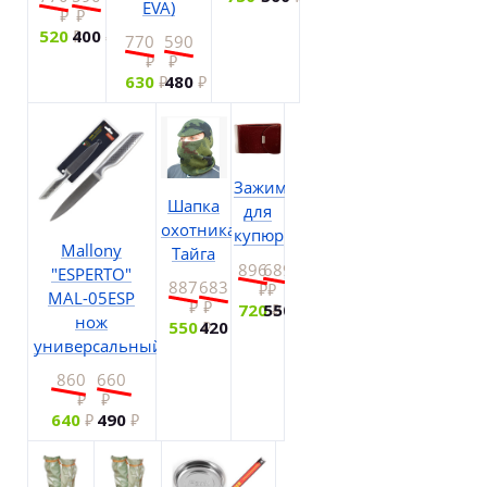
EVA)
520
400
770
590
630
480
Зажим
Шапка
для
охотника
купюр
Mallony
Тайга
896
689
"ESPERTO"
887
683
MAL-05ESP
720
550
нож
550
420
универсальный
860
660
640
490