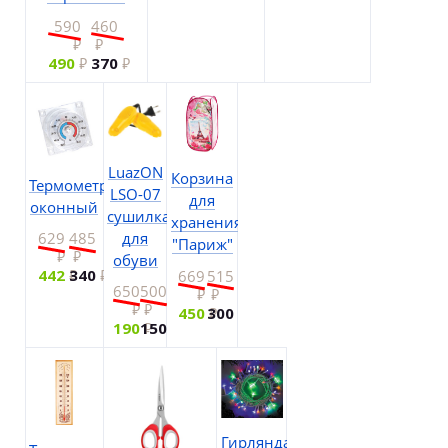
590
460
490
370
LuazON
Корзина
Термометр
LSO-07
для
оконный
сушилка
хранения
для
629
485
"Париж"
обуви
442
340
669
515
650
500
450
300
190
150
Гирлянда