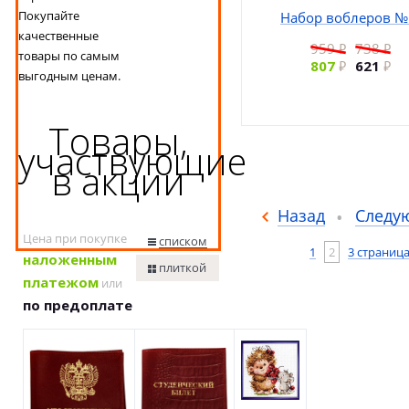
Покупайте
Набор воблеров №
качественные
959
738
товары по самым
807
621
выгодным ценам.
Товары,
участвующие
в акции
Назад
Следу
Цена при покупке
списком
1
2
3 страниц
наложенным
плиткой
платежом
или
по предоплате