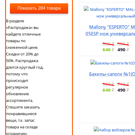
Показать 284 товара
В разделе
Mallony "ESPERTO" M
«Распродажа» вы
05ESP нож универса
найдете отличные
товары по
860
660
сниженной цене.
640
490
Скидки от 20% до
50%. Распродажа
длится круглый год,
Бахилы-сапоги №1(О
потому что
происходит
920
710
регулярное
640
490
обновление
ассортимента.
Спешите заказать
понравившиеся
вещи, т.к. запас
товара на складе
ограничен.