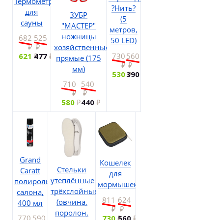
Термометр
?Нить?
для
ЗУБР
(5
сауны
"МАСТЕР"
метров,
ножницы
682
525
50 LED)
хозяйственные
730
560
621
477
прямые (175
мм)
530
390
710
540
580
440
Grand
Кошелек
Стельки
Caratt
для
утеплённые
полироль
мормышек
трёхслойные
салона,
811
624
(овчина,
400 мл
поролон,
730
560
770
590