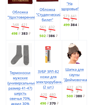
"На
здоровье!"
Обложка
Обложка
"Студенческий
573
441
"Удостоверение"
билет"
548
421
499
384
561
432
498
383
502
386
Шапка для
ЗУБР ЗРЛ-82
Термоноски
сауны
ножи для
мужские
"Дюймовочка"
электрорубанка
(универсальный
622
479
(2 шт.)
размер 41-47)
шерсть
620
480
500
380
овечья 70%,
490
370
акрил 30%