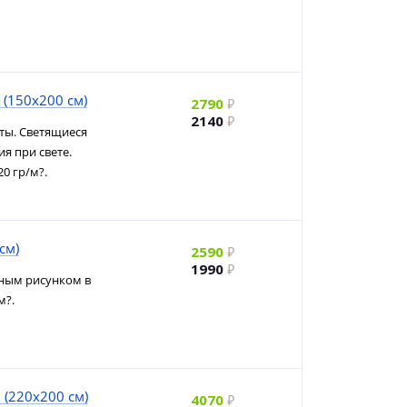
 (150х200 см)
2790
2140
ты. Светящиеся
я при свете.
20 гр/м?.
см)
2590
1990
нным рисунком в
м?.
 (220х200 см)
4070