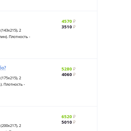
4570
3510
(143х215), 2
ин). Плотность -
бо?
5280
4060
(175х215), 2
). Плотность -
6520
5010
(200х217), 2