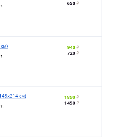
650
?.
 см)
940
720
?.
(145х214 см)
1890
1450
?.