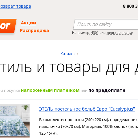
возврат товара
8 800 
Акции
ОГ
Распродажа
Например,
4301
или
женское платье
Каталог
тиль и товары для
наложенным платежом
по предоплате
ри покупке
или
ЭТЕЛЬ постельное бельё Евро "Eucalyptus"
В комплекте: простыня (240х220 см), пододеяльник 
наволочки (70х70 см). Материал: 100% хлопок (попл
125 гр/м?.