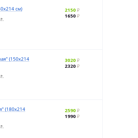
80х214 см)
2150
1650
?.
ная" (150х214
3020
2320
?.
я" (180х214
2590
1990
?.