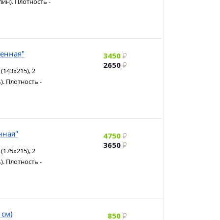
ин). Плотность -
ленная"
3450
2650
(143х215), 2
). Плотность -
нная"
4750
3650
(175х215), 2
). Плотность -
 см)
850