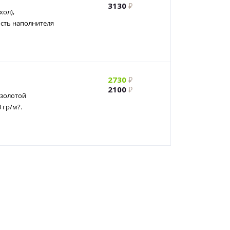
3130
хол),
ость наполнителя
2730
2100
 золотой
 гр/м?.