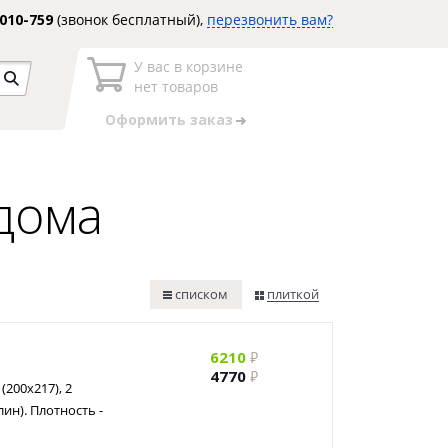
3010-759
(звонок бесплатный),
перезвонить вам?
У вас в корзине
нет товаров
Оформить заказ
 дома
списком
плиткой
6210
4770
(200х217), 2
ин). Плотность -