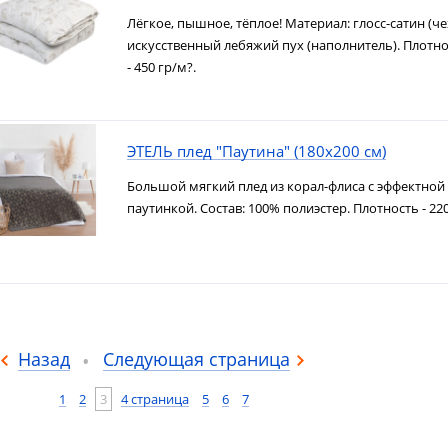
Лёгкое, пышное, тёплое! Материал: глосс-сатин (че
искусственный лебяжий пух (наполнитель). Плотн
- 450 гр/м?.
ЭТЕЛЬ плед "Паутина" (180х200 см)
Большой мягкий плед из корал-флиса с эффектной
паутинкой. Состав: 100% полиэстер. Плотность - 220
Назад
Следующая страница
1
2
3
4 страница
5
6
7