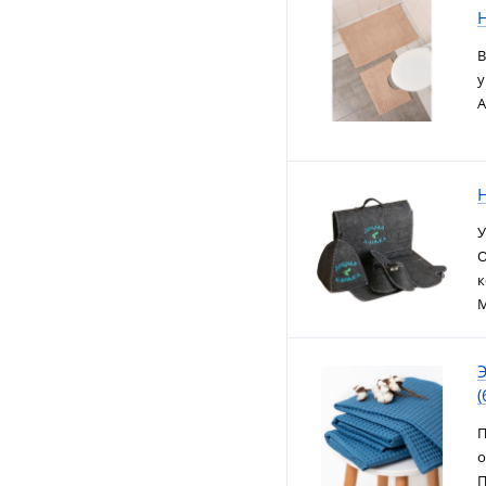
Н
В
у
А
Н
У
О
к
М
(
П
о
П