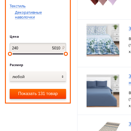
Текстиль
Декоративные
наволочки
Э
Цена
В
(
х
Размер
Э
любой
В
Показать 131 товар
(
х
Э