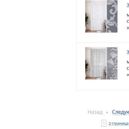
Э
М
С
л
Э
М
С
л
Назад
Следу
1
2 страница