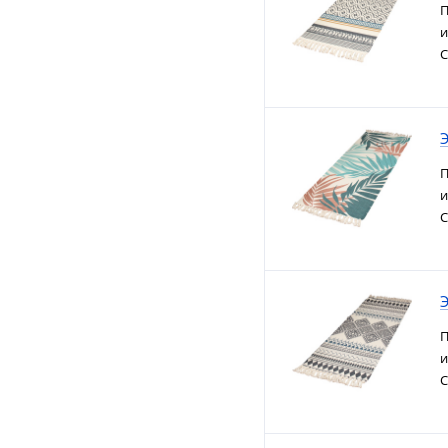
П
и
С
Э
П
и
С
Э
П
и
С