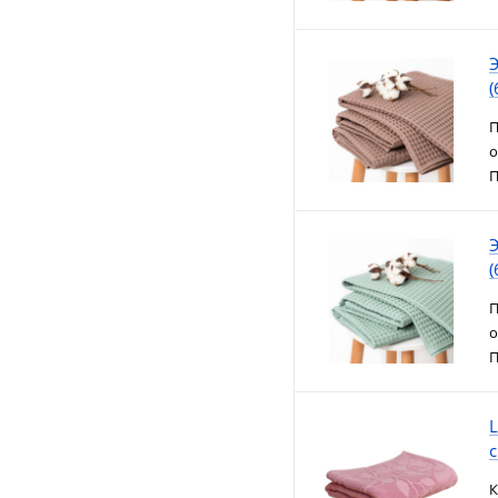
(
П
о
П
(
П
о
П
L
с
К