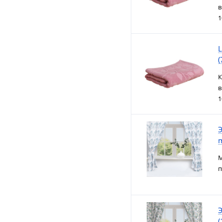
в
1
L
(
К
в
1
Э
m
М
п
Э
(