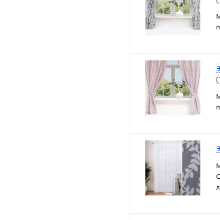
М
п
Э
(
М
п
Э
М
С
л