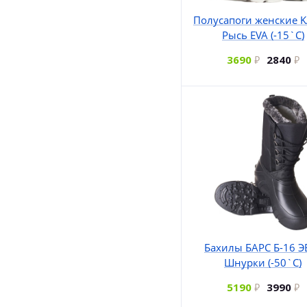
Полусапоги женские 
Рысь EVA (-15`C)
3690
2840
Бахилы БАРС Б-16 Э
Шнурки (-50`С)
5190
3990