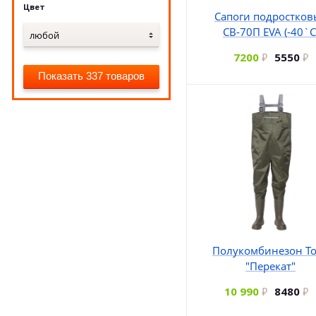
Цвет
Сапоги подростков
СВ-70П EVA (-40`C
любой
7200
5550
Показать 337 товаров
Полукомбинезон To
"Перекат"
10 990
8480