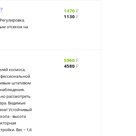
т?
1470
1130
 Регулировка.
ым отсеком на
5960
4580
лей космоса,
офессиональной
йчивым штативом
 наблюдения.
ьно рассмотреть
тера. Видимые
азом! Устойчивый
копа - высота
акторная
ройки. Вес ~ 1,6