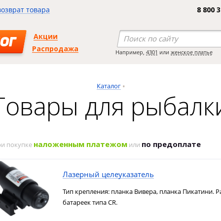
возврат товара
8 800 
Акции
ОГ
Распродажа
Например,
4301
или
женское платье
Каталог
Товары для рыбалк
наложенным платежом
по предоплате
ри покупке
или
Лазерный целеуказатель
Тип крепления: планка Вивера, планка Пикатини. Р
батареек типа CR.