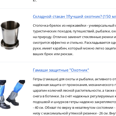
кг.
Складной стакан ?Лучший охотник? (150 мл
Стопочка-брелок из нержавейки - универсальный 
туристических походов, путешествий, рыбалки, ох
на природу. Отлично заменит стеклянные рюмки и
смотрится эффектно и стильно. Раскладывается о
руки, имеет карабин, который можно легко зацепи
ваших брюк или рюкзак.
Гамаши защитные "Охотник"
Гетры (гамаши) для охоты и рыбалки, активного от
надёжная защита от промокания, механического 
царапин колючей лесной растительности, а также
снега в ботинки. За счёт надежных регулируемых
подошвой и шнурков гетры надежно закрепляются
- 40 см. Обхват по верху в незатянутом состоянии - 
низу с максимальной утяжкой резинки - 26 см. Вну