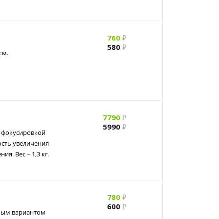
760
580
см.
7790
5990
 фокусировкой
ость увеличения
ия. Вес ~ 1,3 кг.
780
600
чным вариантом