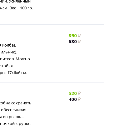
ании. Усиленный
см. Вес ~ 100 гр.
890
680
 колба).
оильник).
апитков. Можно
итой от
ы: 17х6х6 см.
520
400
собна сохранять
, обеспечивая
ка и крышка.
почкой к ручке.