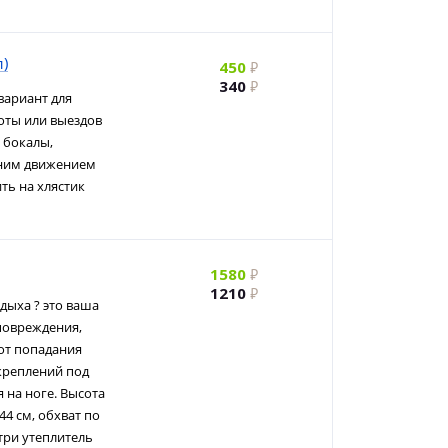
)
450
340
вариант для
оты или выездов
 бокалы,
дним движением
ть на хлястик
1580
1210
дыха ? это ваша
повреждения,
 от попадания
 креплений под
 на ноге. Высота
44 см, обхват по
три утеплитель