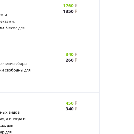
1760
1350
ем и
ектами.
мм. Чехол для
340
260
егчения сбора
ки свободны для
450
340
ьных видов
ая, а иногда и
ах, для
ар для