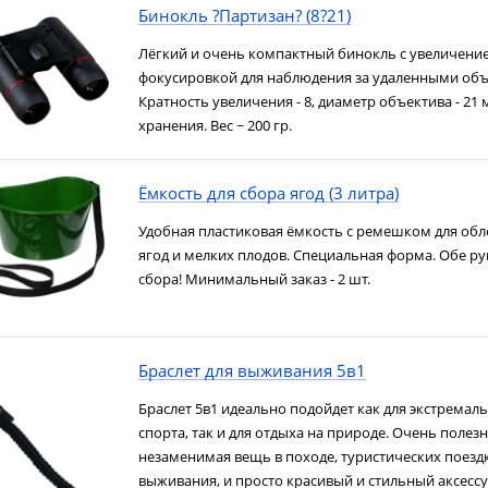
Бинокль ?Партизан? (8?21)
Лёгкий и очень компактный бинокль с увеличени
фокусировкой для наблюдения за удаленными объ
Кратность увеличения - 8, диаметр объектива - 21 
хранения. Вес ~ 200 гр.
Ёмкость для сбора ягод (3 литра)
Удобная пластиковая ёмкость с ремешком для обл
ягод и мелких плодов. Специальная форма. Обе ру
сбора! Минимальный заказ - 2 шт.
Браслет для выживания 5в1
Браслет 5в1 идеально подойдет как для экстремал
спорта, так и для отдыха на природе. Очень полезн
незаменимая вещь в походе, туристических поездк
выживания, и просто красивый и стильный аксессу