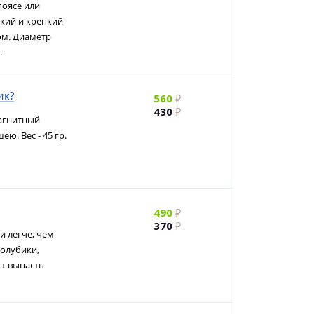
поясе или
гкий и крепкий
ом. Диаметр
.
ик?
560
430
агнитный
ю. Вес - 45 гр.
490
370
и легче, чем
голубики,
ст выпасть