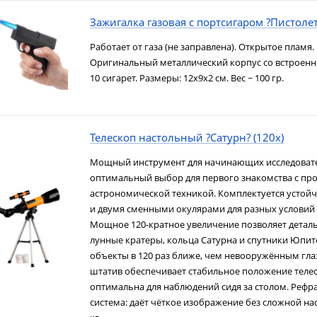
Зажигалка газовая с портсигаром ?Пистоле
Работает от газа (не заправлена). Открытое пламя.
Оригинальный металлический корпус со встроенн
10 сигарет. Размеры: 12х9х2 см. Вес ~ 100 гр.
Телескоп настольный ?Сатурн? (120х)
Мощный инструмент для начинающих исследовате
оптимальный выбор для первого знакомства с пр
астрономической техникой. Комплектуется усто
и двумя сменными окулярами для разных условий
Мощное 120-кратное увеличение позволяет детал
лунные кратеры, кольца Сатурна и спутники Юпи
объекты в 120 раз ближе, чем невооружённым гл
штатив обеспечивает стабильное положение телес
оптимальна для наблюдений сидя за столом. Рефр
система: даёт чёткое изображение без сложной наст