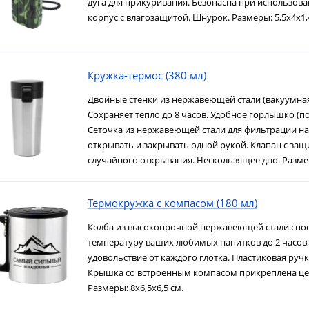
дуга для прикуривания. Безопасна при использов
корпус с влагозащитой. Шнурок. Размеры: 5,5х4х1,4 
Кружка-термос (380 мл)
Двойные стенки из нержавеющей стали (вакуумная
Сохраняет тепло до 8 часов. Удобное горлышко (п
Сеточка из нержавеющей стали для фильтрации н
открывать и закрывать одной рукой. Клапан с защ
случайного открывания. Нескользящее дно. Размер
Термокружка с компасом (180 мл)
Колба из высокопрочной нержавеющей стали спо
температуру ваших любимых напитков до 2 часов
удовольствие от каждого глотка. Пластиковая руч
Крышка со встроенным компасом прикреплена це
Размеры: 8х6,5х6,5 см.