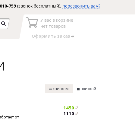
3010-759
(звонок бесплатный),
перезвонить вам?
У вас в корзине
нет товаров
Оформить заказ
и
списком
плиткой
1450
1110
аботает от