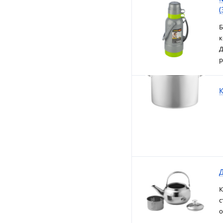
(
Б
к
Д
р
К
К
с
о