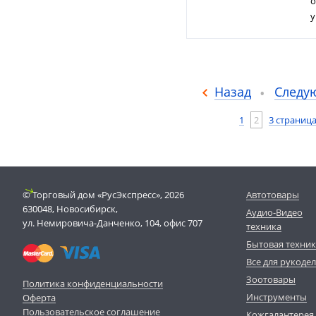
о
у
Назад
Следу
1
2
3 страниц
© Торговый дом «РусЭкспресс», 2026
Автотовары
630048, Новосибирск,
Аудио-Видео
ул. Немировича-Данченко, 104, офис 707
техника
Бытовая техни
Все для рукоде
Зоотовары
Политика конфиденциальности
Инструменты
Оферта
Пользовательское соглашение
Кожгалантерея