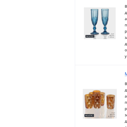
В
д
а
п
р
з
д
о
у
M
В
д
а
п
р
з
д