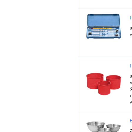
В
ж
Н
В
л
б
т
9
Н
О