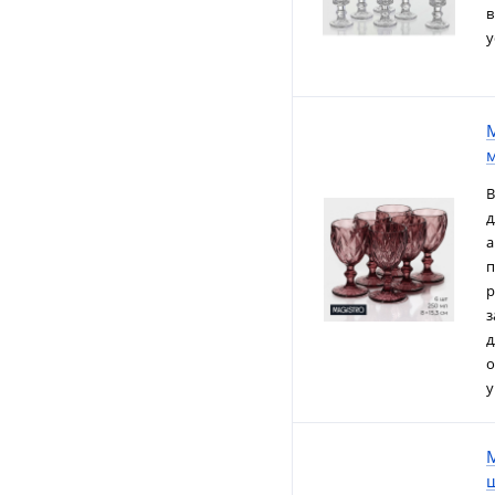
в
у
M
м
В
д
а
п
р
з
д
о
у
ш