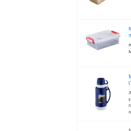
К
л
Р
М
M
(
Л
к
Г
п
M