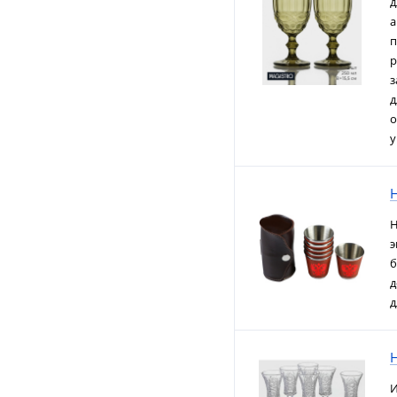
д
а
п
р
з
д
о
у
Н
Н
э
б
д
д
Н
И