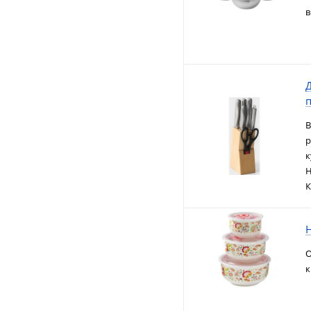
в
п
В
р
к
Н
К
Н
О
к