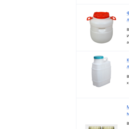
Ф
л
В
И
а
К
л
В
х
M
м
В